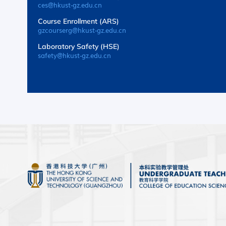
ces@hkust-gz.edu.cn
Course Enrollment (ARS)
gzcourserg@hkust-gz.edu.cn
Laboratory Safety (HSE)
safety@hkust-gz.edu.cn