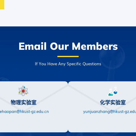
Email Our Members
If You Have Any Specific Questions
物理实验室
化学实验室
ehaopan@hkust-gz.edu.cn
yunjuanzhang@hkust-gz.edu