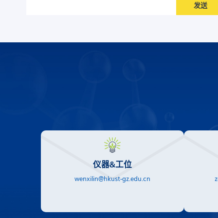
发送
视频
设备指南
扩展学习
仪器&工位
wenxilin@hkust-gz.edu.cn
z