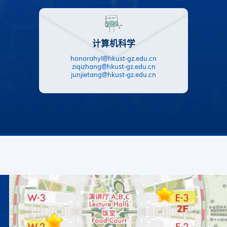
计算机科学
honorahyl@hkust-gz.edu.cn
ziqizhang@hkust-gz.edu.cn
junjietang@hkust-gz.edu.cn