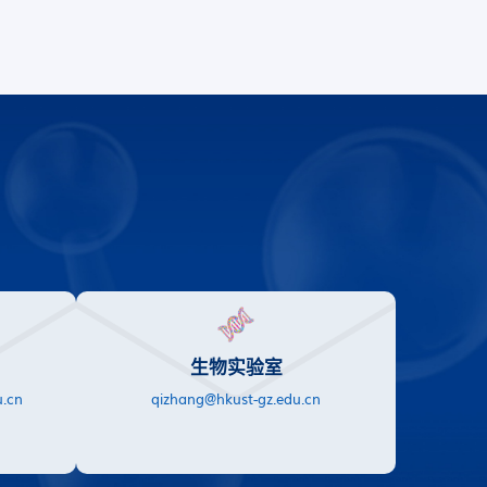
生物实验室
.cn
qizhang@hkust-gz.edu.cn