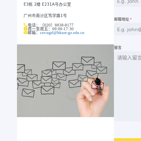
E3栋 2楼 E231A号办公室
广州市南沙区笃学路1号
邮箱地址
*
简介
电话：（020）8838-8177
周一至周五：09 : 00 - 17 : 30
物理实验室
邮箱：
ces-ugtl@hkust-gz.edu.cn
化学实验室
留言
生物实验室
计算机科学实验室
工程实验室
新闻
活动
简介